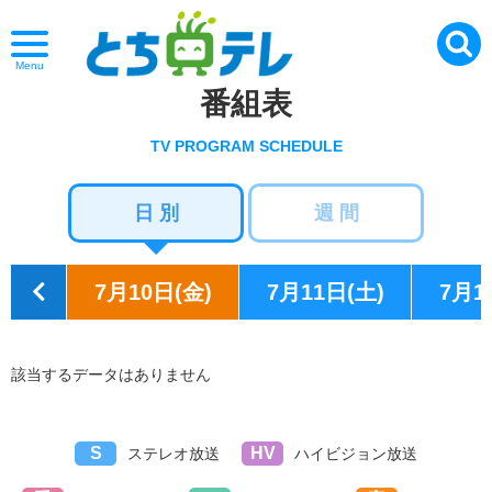
Menu
番組表
TV PROGRAM SCHEDULE
日 別
週 間
7月10日(金)
7月11日(土)
7月1
該当するデータはありません
S
HV
ステレオ放送
ハイビジョン放送