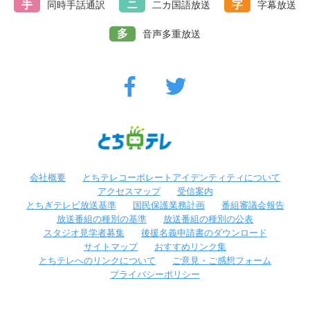
手
ニ
字
同時手話通訳
二カ国語放送
字幕放送
多
音声多重放送
会社概要
とちテレコーポレートアイデンティティについて
アクセスマップ
受信案内
とちぎテレビ放送基準
国民保護業務計画
番組審議会報告
放送番組の種別の基準
放送番組の種別の公表
スタジオ見学者募集
後援名義申請書のダウンロード
サイトマップ
おすすめリンク集
とちテレへのリンクについて
ご意見・ご感想フォーム
プライバシーポリシー