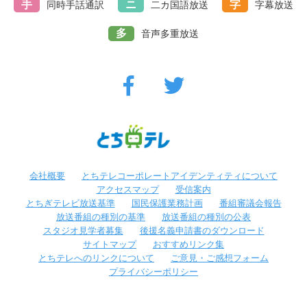
手
ニ
字
同時手話通訳
二カ国語放送
字幕放送
多
音声多重放送
会社概要
とちテレコーポレートアイデンティティについて
アクセスマップ
受信案内
とちぎテレビ放送基準
国民保護業務計画
番組審議会報告
放送番組の種別の基準
放送番組の種別の公表
スタジオ見学者募集
後援名義申請書のダウンロード
サイトマップ
おすすめリンク集
とちテレへのリンクについて
ご意見・ご感想フォーム
プライバシーポリシー