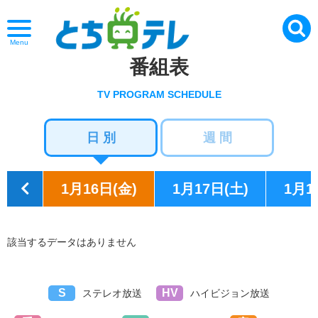
Menu
番組表
TV PROGRAM SCHEDULE
日 別
週 間
1月16日(金)
1月17日(土)
1月1
該当するデータはありません
S
HV
ステレオ放送
ハイビジョン放送