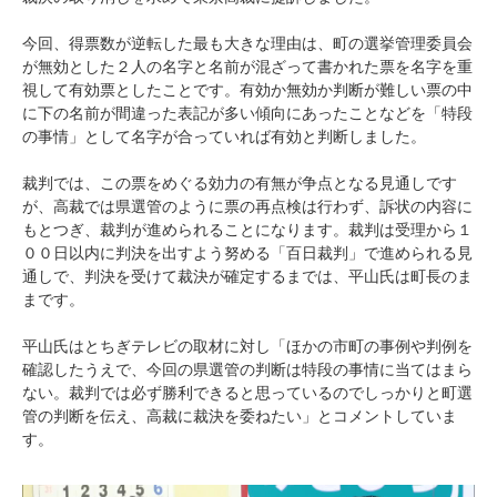
今回、得票数が逆転した最も大きな理由は、町の選挙管理委員会
が無効とした２人の名字と名前が混ざって書かれた票を名字を重
視して有効票としたことです。有効か無効か判断が難しい票の中
に下の名前が間違った表記が多い傾向にあったことなどを「特段
の事情」として名字が合っていれば有効と判断しました。
裁判では、この票をめぐる効力の有無が争点となる見通しです
が、高裁では県選管のように票の再点検は行わず、訴状の内容に
もとつぎ、裁判が進められることになります。裁判は受理から１
００日以内に判決を出すよう努める「百日裁判」で進められる見
通しで、判決を受けて裁決が確定するまでは、平山氏は町長のま
まです。
平山氏はとちぎテレビの取材に対し「ほかの市町の事例や判例を
確認したうえで、今回の県選管の判断は特段の事情に当てはまら
ない。裁判では必ず勝利できると思っているのでしっかりと町選
管の判断を伝え、高裁に裁決を委ねたい」とコメントしていま
す。