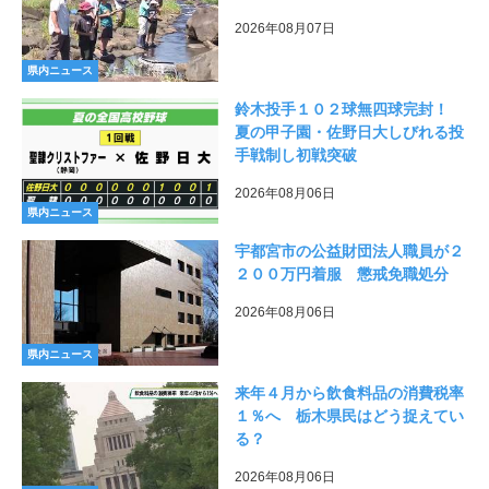
2026年08月07日
県内ニュース
鈴木投手１０２球無四球完封！
夏の甲子園・佐野日大しびれる投
手戦制し初戦突破
2026年08月06日
県内ニュース
宇都宮市の公益財団法人職員が２
２００万円着服 懲戒免職処分
2026年08月06日
県内ニュース
来年４月から飲食料品の消費税率
１％へ 栃木県民はどう捉えてい
る？
2026年08月06日