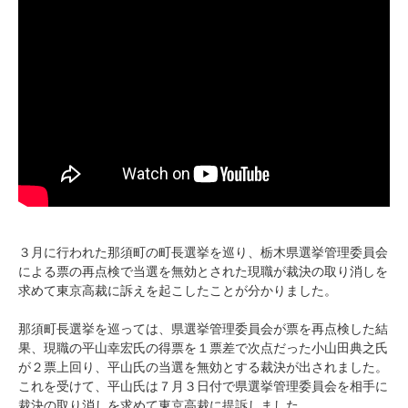
３月に行われた那須町の町長選挙を巡り、栃木県選挙管理委員会
による票の再点検で当選を無効とされた現職が裁決の取り消しを
求めて東京高裁に訴えを起こしたことが分かりました。
那須町長選挙を巡っては、県選挙管理委員会が票を再点検した結
果、現職の平山幸宏氏の得票を１票差で次点だった小山田典之氏
が２票上回り、平山氏の当選を無効とする裁決が出されました。
これを受けて、平山氏は７月３日付で県選挙管理委員会を相手に
裁決の取り消しを求めて東京高裁に提訴しました。