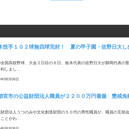
木投手１０２球無四球完封！ 夏の甲子園・佐野日大
の全国高校野球、大会２日目の６日、栃木代表の佐野日大が静岡代表の
勝利しまし…
6年08月06日
都宮市の公益財団法人職員が２２００万円着服 懲戒免
益財団法人うつのみや文化創造財団の５０代の男性職員が、職員の互助
たことがわ…
6年08月06日