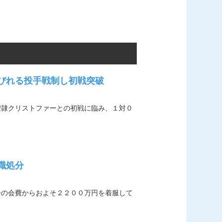
しびれる投手戦制し初戦突破
聖隷クリストファーとの初戦に臨み、１対０
職処分
会の会費からおよそ２２００万円を着服して