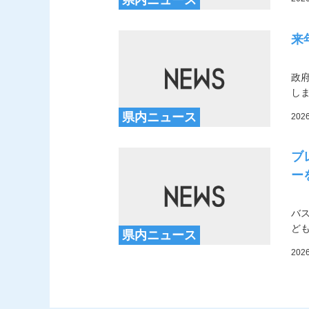
来
政
し
県内ニュース
202
ブ
ー
バ
ど
県内ニュース
202