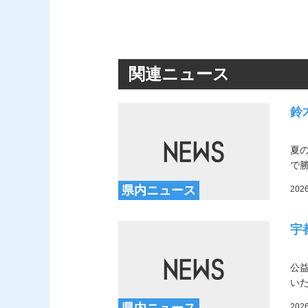
関連ニュース
鈴
夏
で
県内ニュース
202
宇
公
い
県内ニュース
202