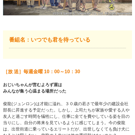
番組名：いつでも君を待っている
［放 送］毎週金曜 10：00～10：30
おじいちゃんが営むよろず屋は
みんなが集う心温まる場所だった
俊龍(ジュンロン)は才能に溢れ、３０歳の若さで最年少の建設会社
部長に昇進する予定だった。しかし、上司たちが家族や愛する人や
友人と過ごす時間を犠牲にし、仕事に全てを費やしている姿を目の
当りにし、自分の将来を見ているように感じてしまう。今の俊龍
は、出世街道に乗っているエリートだが、出世しなくても負け犬に