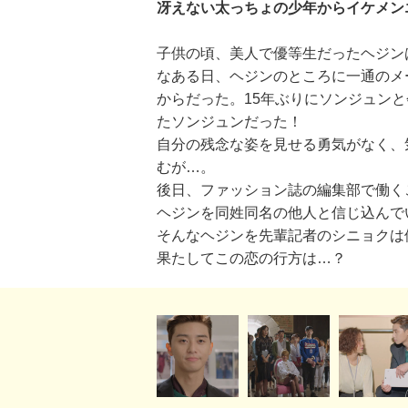
冴えない太っちょの少年からイケメン
子供の頃、美人で優等生だったヘジン
なある日、ヘジンのところに一通のメ
からだった。15年ぶりにソンジュン
たソンジュンだった！
自分の残念な姿を見せる勇気がなく、
むが…。
後日、ファッション誌の編集部で働く
ヘジンを同姓同名の他人と信じ込んで
そんなヘジンを先輩記者のシニョクは
果たしてこの恋の行方は…？