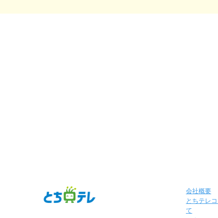
会社概要
とちテレコ
て