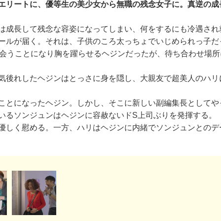
エリートに、優等生の美少女から無職の残念女子に。真逆の成
は成長して残念な容姿になってしまい、何をするにも冷遇され
ールが届く。それは、子供のころ太っちょでいじめられっ子だ
と会うことになり胸を躍らせるヘジンだったが、待ち合わせ場
気後れしたヘジンはとっさに身を隠し、大親友で超美人のハリ
ことになったヘジン。しかし、そこに新しい副編集長としてや
いるソンジュンはヘジンに容赦ないドS上司ぶりを発揮する。
優しく慰める。一方、ハリはヘジンに内緒でソンジュンとのデ