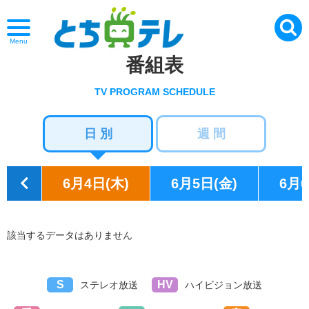
Menu
番組表
TV PROGRAM SCHEDULE
日 別
週 間
6月4日(木)
6月5日(金)
6月6
該当するデータはありません
S
HV
ステレオ放送
ハイビジョン放送