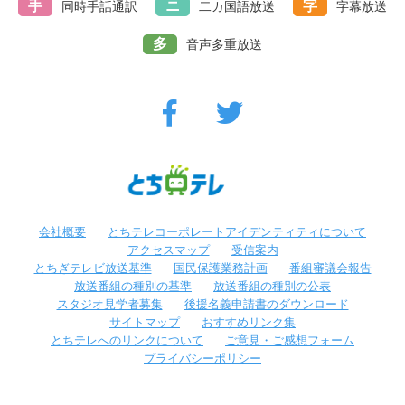
手
ニ
字
同時手話通訳
二カ国語放送
字幕放送
多
音声多重放送
会社概要
とちテレコーポレートアイデンティティについて
アクセスマップ
受信案内
とちぎテレビ放送基準
国民保護業務計画
番組審議会報告
放送番組の種別の基準
放送番組の種別の公表
スタジオ見学者募集
後援名義申請書のダウンロード
サイトマップ
おすすめリンク集
とちテレへのリンクについて
ご意見・ご感想フォーム
プライバシーポリシー