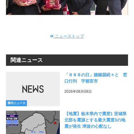
ニューストップ
関連ニュース
「８８８の日」婚姻届続々と 窓
口行列 宇都宮市
2026年08月08日
県内ニュース
【地震】栃木県内で震度1 茨城県
北部を震源とする最大震度3の地
震が発生 津波の心配なし