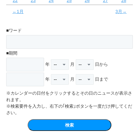
22
23
24
25
26
27
28
←1月
3月→
■ワード
■期間
年
月
日から
年
月
日まで
※カレンダーの日付をクリックするとその日のニュースが表示さ
れます。
※検索要件を入力し、右下の｢検索｣ボタンを一度だけ押してくだ
さい。